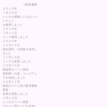
□更新履歴
２０１２年
７月２９日
レンタル移動にともないコ
ンテンツ
を整理しました
２００９年
７月２１日
リンク整理しました
２００３年
１２月１０日
組合規約、小技集を追加し
ました
１１月１６日
リンクを更新しました
１０月２０日
副組長のページ追加
薬剤師への道・ランクアッ
プを追加しました
１０月１１日
組長のページ及び参考価格
更新
名簿を更新しました
４月２３日
レシピのページ更新
クエスト用レシピを追加し